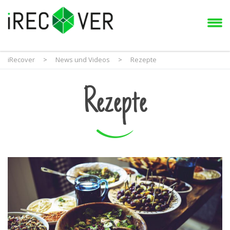
iRecover
>
News und Videos
>
Rezepte
Rezepte