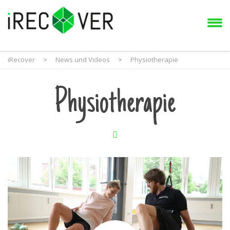
iRecover
>
News und Videos
>
Physiotherapie
Physiotherapie