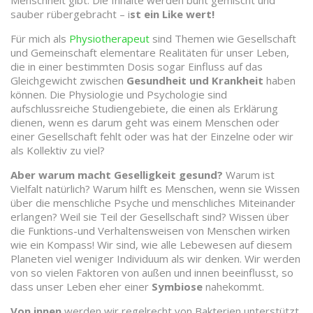
Menschheit gibt. Die Inhalte werden bunt gemischt und
sauber rübergebracht – i
st ein Like wert!
Für mich als
Physiotherapeut
sind Themen wie Gesellschaft
und Gemeinschaft elementare Realitäten für unser Leben,
die in einer bestimmten Dosis sogar Einfluss auf das
Gleichgewicht zwischen
Gesundheit und Krankheit
haben
können. Die Physiologie und Psychologie sind
aufschlussreiche Studiengebiete, die einen als Erklärung
dienen, wenn es darum geht was einem Menschen oder
einer Gesellschaft fehlt oder was hat der Einzelne oder wir
als Kollektiv zu viel?
Aber warum macht Geselligkeit gesund?
Warum ist
Vielfalt natürlich? Warum hilft es Menschen, wenn sie Wissen
über die menschliche Psyche und menschliches Miteinander
erlangen? Weil sie Teil der Gesellschaft sind? Wissen über
die Funktions-und Verhaltensweisen von Menschen wirken
wie ein Kompass! Wir sind, wie alle Lebewesen auf diesem
Planeten viel weniger Individuum als wir denken. Wir werden
von so vielen Faktoren von außen und innen beeinflusst, so
dass unser Leben eher einer
Symbiose
nahekommt.
Von innen
werden wir regelrecht von Bakterien unterstützt