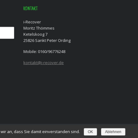
KONTAKT
i-Recover
Moritz Thömmes
Ketelskoog 7
25826 Sankt Peter Ording
Mobile: 0160/96776248
kontakt@i-recover.de
ir an, dass Sie damit einverstanden sind.
OK
Ablehnen
Link © zu weiteren Inhalten
Linktext