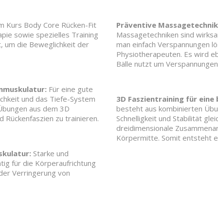
m Kurs Body Core Rücken-Fit
Präventive Massagetechni
pie sowie spezielles Training
Massagetechniken sind wirks
 um die Beweglichkeit der
man einfach Verspannungen lö
Physiotherapeuten. Es wird eb
Bälle nutzt um Verspannungen 
nmuskulatur:
Für eine gute
ichkeit und das Tiefe-System
3D Faszientraining für eine
le Übungen aus dem 3D
besteht aus kombinierten Übu
d Rückenfaszien zu trainieren.
Schnelligkeit und Stabilität gle
dreidimensionale Zusammenar
Körpermitte. Somit entsteht e
skulatur:
Starke und
tig für die Körperaufrichtung
 der Verringerung von