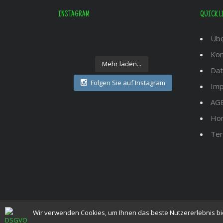
INSTAGRAM
QUICK L
Übe
Kon
Mehr laden...
Dat
Folgen Sie auf Instagram
Im
AG
Hon
Ter
Wir verwenden Cookies, um Ihnen das beste Nutzererlebnis bi
© 2022 Moritz Thömmes | i-Recover