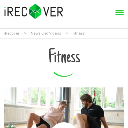
iRecover
>
News und Videos
>
Fitness
Fitness