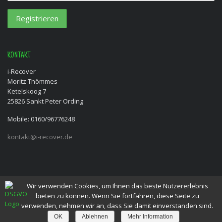
KONTAKT
i-Recover
Moritz Thömmes
Ketelskoog 7
25826 Sankt Peter Ording
Mobile: 0160/96776248
kontakt@i-recover.de
Wir verwenden Cookies, um Ihnen das beste Nutzererlebnis
© 2022 Moritz Thömmes | i-Recover
bieten zu können. Wenn Sie fortfahren, diese Seite zu
verwenden, nehmen wir an, dass Sie damit einverstanden sind.
Link © zu weiteren Inhalten
Linktext
OK
Ablehnen
Mehr Information