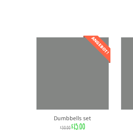
ANGEBOT!
Dumbbells set
£
15.00
£
30.00