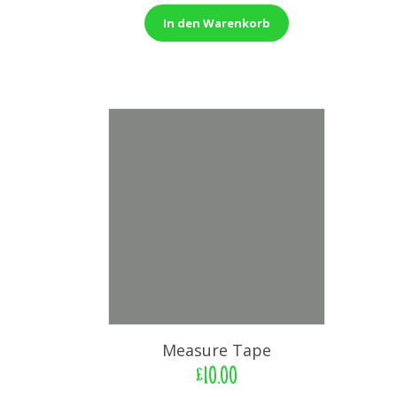
In den Warenkorb
Measure Tape
£
10.00