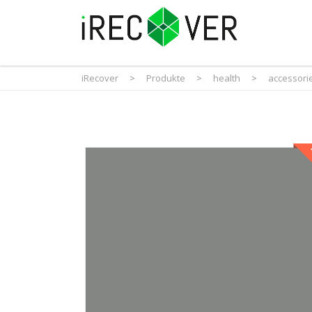
iRecover
>
Produkte
>
health
>
accessori