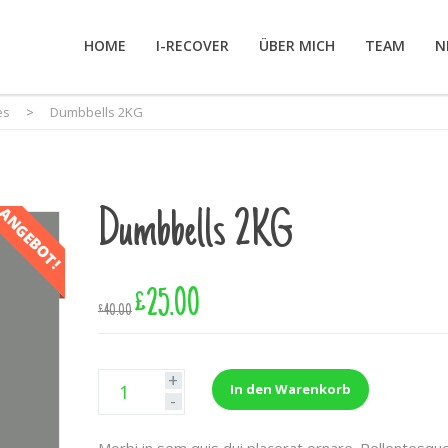
HOME
I-RECOVER
ÜBER MICH
TEAM
N
es
>
Dumbbells 2KG
ANGEBOT!
Dumbbells 2KG
£
25.00
£
40.00
+
In den Warenkorb
-