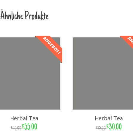
Ähnliche Produkte
ANGEBOT!
AN
Herbal Tea
Herbal Tea
£
55.00
£
30.00
£
90.00
£
55.00