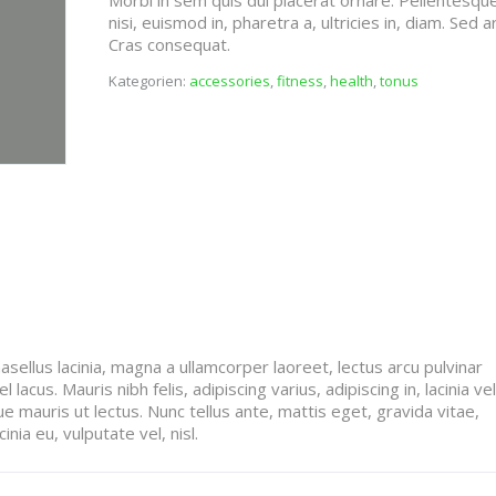
Morbi in sem quis dui placerat ornare. Pellentesqu
nisi, euismod in, pharetra a, ultricies in, diam. Sed a
Cras consequat.
Kategorien:
accessories
,
fitness
,
health
,
tonus
asellus lacinia, magna a ullamcorper laoreet, lectus arcu pulvinar
el lacus. Mauris nibh felis, adipiscing varius, adipiscing in, lacinia vel
e mauris ut lectus. Nunc tellus ante, mattis eget, gravida vitae,
inia eu, vulputate vel, nisl.