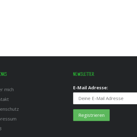
INKS
NEWSLETTER
E-Mail Adresse:
r mich
takt
enschutz
pressum
B