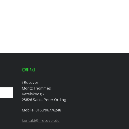
KONTAKT
i-Recover
Moritz Thömmes
Ketelskoog 7
25826 Sankt Peter Ording
Mobile: 0160/96776248
kontakt@i-recover.de