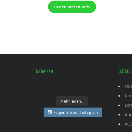
In den Warenkorb
INSTAGRAM
QUICK L
Übe
Kon
Mehr laden...
Dat
Folgen Sie auf Instagram
Im
AG