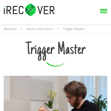
iRecover
>
News und Videos
>
Trigger Master
Trigger Master